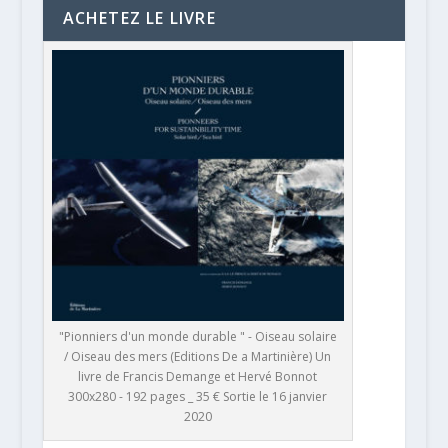
ACHETEZ LE LIVRE
"Pionniers d'un monde durable " - Oiseau solaire
/ Oiseau des mers (Editions De a Martinière) Un
livre de Francis Demange et Hervé Bonnot
300x280 - 192 pages _ 35 € Sortie le 16 janvier
2020