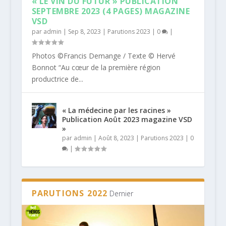
« LE VIN DU FUTUR » PUBLICATION
SEPTEMBRE 2023 (4 PAGES) MAGAZINE
VSD
par
admin
|
Sep 8, 2023
|
Parutions 2023
|
0
|
Photos ©Francis Demange / Texte © Hervé
Bonnot “Au cœur de la première région
productrice de...
« La médecine par les racines »
Publication Août 2023 magazine VSD
»
par
admin
|
Août 8, 2023
|
Parutions 2023
|
0
|
PARUTIONS 2022
Dernier