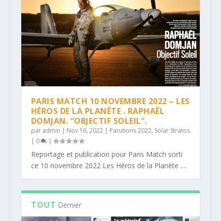
PARIS MATCH 10 NOVEMBRE 2022 – LES
HÉROS DE LA PLANÈTE . RAPHAËL
DOMJAN. “OBJECTIF SOLEIL”.
par
admin
|
Nov 16, 2022
|
Parutions 2022
,
Solar Stratos
|
0
|
Reportage et publication pour Paris Match sorti
ce 10 novembre 2022 Les Héros de la Planète ....
TOUT
Dernier