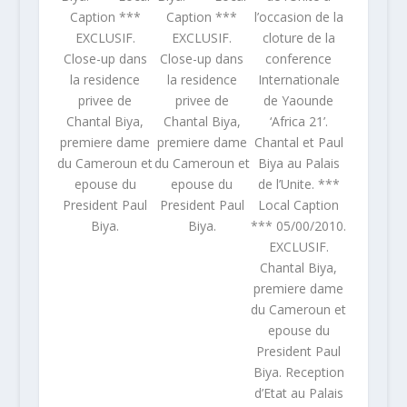
Caption ***
Caption ***
l’occasion de la
EXCLUSIF.
EXCLUSIF.
cloture de la
Close-up dans
Close-up dans
conference
la residence
la residence
Internationale
privee de
privee de
de Yaounde
Chantal Biya,
Chantal Biya,
‘Africa 21’.
premiere dame
premiere dame
Chantal et Paul
du Cameroun et
du Cameroun et
Biya au Palais
epouse du
epouse du
de l’Unite. ***
President Paul
President Paul
Local Caption
Biya.
Biya.
*** 05/00/2010.
EXCLUSIF.
Chantal Biya,
premiere dame
du Cameroun et
epouse du
President Paul
Biya. Reception
d’Etat au Palais