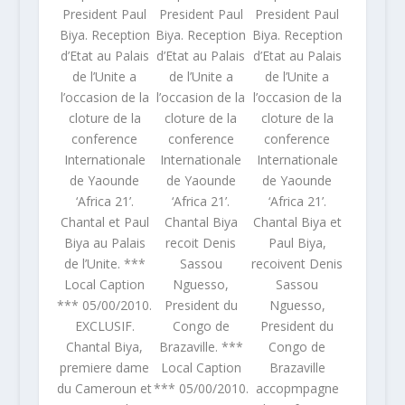
President Paul
President Paul
President Paul
Biya. Reception
Biya. Reception
Biya. Reception
d’Etat au Palais
d’Etat au Palais
d’Etat au Palais
de l’Unite a
de l’Unite a
de l’Unite a
l’occasion de la
l’occasion de la
l’occasion de la
cloture de la
cloture de la
cloture de la
conference
conference
conference
Internationale
Internationale
Internationale
de Yaounde
de Yaounde
de Yaounde
‘Africa 21’.
‘Africa 21’.
‘Africa 21’.
Chantal et Paul
Chantal Biya
Chantal Biya et
Biya au Palais
recoit Denis
Paul Biya,
de l’Unite. ***
Sassou
recoivent Denis
Local Caption
Nguesso,
Sassou
*** 05/00/2010.
President du
Nguesso,
EXCLUSIF.
Congo de
President du
Chantal Biya,
Brazaville. ***
Congo de
premiere dame
Local Caption
Brazaville
du Cameroun et
*** 05/00/2010.
accopmpagne