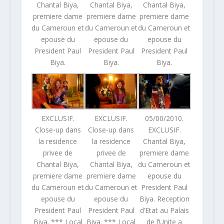
Chantal Biya,
Chantal Biya,
Chantal Biya,
premiere dame
premiere dame
premiere dame
du Cameroun et
du Cameroun et
du Cameroun et
epouse du
epouse du
epouse du
President Paul
President Paul
President Paul
Biya.
Biya.
Biya.
EXCLUSIF.
EXCLUSIF.
05/00/2010.
Close-up dans
Close-up dans
EXCLUSIF.
la residence
la residence
Chantal Biya,
privee de
privee de
premiere dame
Chantal Biya,
Chantal Biya,
du Cameroun et
premiere dame
premiere dame
epouse du
du Cameroun et
du Cameroun et
President Paul
epouse du
epouse du
Biya. Reception
President Paul
President Paul
d’Etat au Palais
Biya. *** Local
Biya. *** Local
de l’Unite a