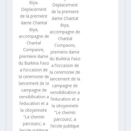
Biya.
Deplacement
Deplacement
de la premiere
de la premiere
dame Chantal
dame Chantal
Biya,
Biya,
accompagne de
accompagne de
Chantal
Chantal
Compaore,
Compaore,
premiere dame
premiere dame
du Burkina Faso
du Burkina Faso
a l’occasion de
a l’occasion de
la ceremonie de
la ceremonie de
lancement de la
lancement de la
campagne de
campagne de
sensibilisation a
sensibilisation a
l’education et a
l’education et a
la citoyennete
la citoyennete
“Le chemin
“Le chemin
parcouru’, a
parcouru’, a
l’ecole publique
l’ecole publique