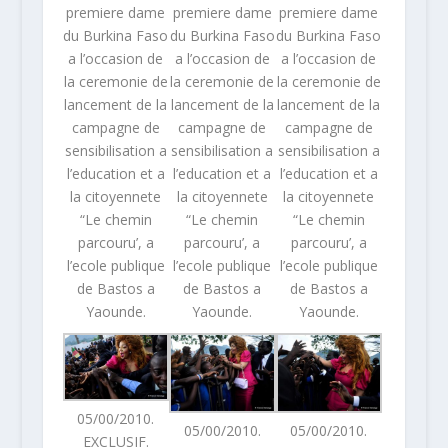
premiere dame
premiere dame
premiere dame
du Burkina Faso
du Burkina Faso
du Burkina Faso
a l’occasion de
a l’occasion de
a l’occasion de
la ceremonie de
la ceremonie de
la ceremonie de
lancement de la
lancement de la
lancement de la
campagne de
campagne de
campagne de
sensibilisation a
sensibilisation a
sensibilisation a
l’education et a
l’education et a
l’education et a
la citoyennete
la citoyennete
la citoyennete
“Le chemin
“Le chemin
“Le chemin
parcouru’, a
parcouru’, a
parcouru’, a
l’ecole publique
l’ecole publique
l’ecole publique
de Bastos a
de Bastos a
de Bastos a
Yaounde.
Yaounde.
Yaounde.
05/00/2010.
05/00/2010.
05/00/2010.
EXCLUSIF.