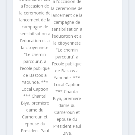
a l’occasion de
a l’occasion de
la ceremonie de
la ceremonie de
lancement de la
lancement de la
campagne de
campagne de
sensibilisation a
sensibilisation a
l’education et a
l’education et a
la citoyennete
la citoyennete
“Le chemin
“Le chemin
parcouru’, a
parcouru’, a
l’ecole publique
l’ecole publique
de Bastos a
de Bastos a
Yaounde. ***
Yaounde. ***
Local Caption
Local Caption
*** Chantal
*** Chantal
Biya, premiere
Biya, premiere
dame du
dame du
Cameroun et
Cameroun et
epouse du
epouse du
President Paul
President Paul
Biya.