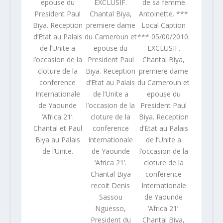
epouse du
EXCLUSIF.
de sa femme
President Paul
Chantal Biya,
Antoinette. ***
Biya. Reception
premiere dame
Local Caption
d’Etat au Palais
du Cameroun et
*** 05/00/2010.
de l’Unite a
epouse du
EXCLUSIF.
l’occasion de la
President Paul
Chantal Biya,
cloture de la
Biya. Reception
premiere dame
conference
d’Etat au Palais
du Cameroun et
Internationale
de l’Unite a
epouse du
de Yaounde
l’occasion de la
President Paul
‘Africa 21’.
cloture de la
Biya. Reception
Chantal et Paul
conference
d’Etat au Palais
Biya au Palais
Internationale
de l’Unite a
de l’Unite.
de Yaounde
l’occasion de la
‘Africa 21’.
cloture de la
Chantal Biya
conference
recoit Denis
Internationale
Sassou
de Yaounde
Nguesso,
‘Africa 21’.
President du
Chantal Biya,